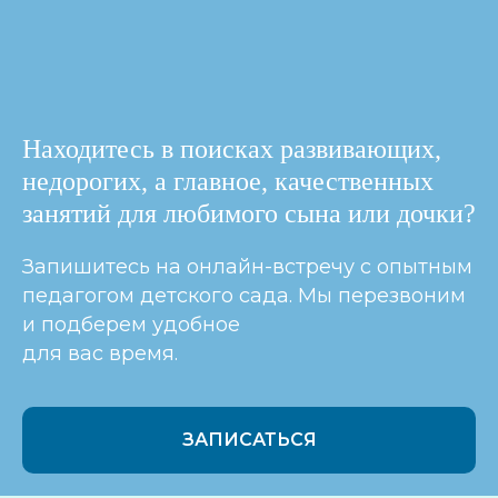
Находитесь в поисках развивающих,
недорогих, а главное, качественных
занятий для любимого сына или дочки?
Запишитесь на онлайн-встречу с опытным
педагогом детского сада. Мы перезвоним
и подберем удобное
для вас время.
ЗАПИСАТЬСЯ